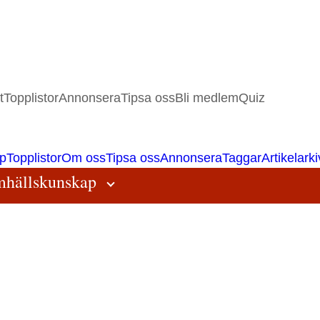
t
Topplistor
Annonsera
Tipsa oss
Bli medlem
Quiz
p
Topplistor
Om oss
Tipsa oss
Annonsera
Taggar
Artikelarki
hällskunskap