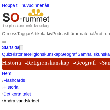
Hoppa till huvudinnehåll
Om oss
Taggar
Artikelarkiv
Podcast
Lärarmaterial
Året run
Startsida
Quiz
Historia
Religionskunskap
Geografi
Samhällskunska
Historia
Religionskunskap
Geografi
Sam
Hem
›
Flashcards
›
Historia
›
Det korta talet
›
Andra varldskriget