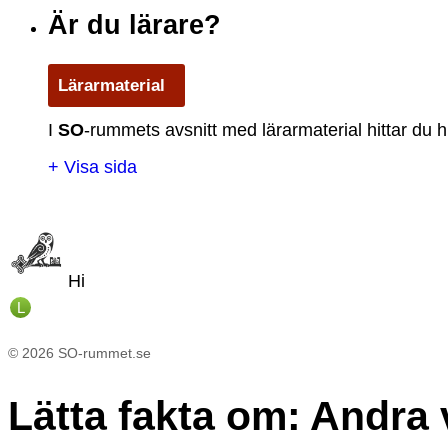
Är du lärare?
Lärarmaterial
I
S
O
-rummets avsnitt med lärarmaterial hittar du h
+ Visa sida
Hi
L
©
2026
SO-rummet.se
Lätta fakta om
:
Andra 