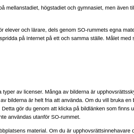
re på mellanstadiet, högstadiet och gymnasiet, men även t
 för elever och lärare, dels genom SO-rummets egna mate
spridda på Internet på ett och samma ställe. Målet med sa
ika typer av licenser. Många av bilderna är upphovsrätt
 bilderna är helt fria att använda. Om du vill bruka en b
er. Detta gör du genom att klicka på bildlänken som finns 
 inte användas utanför SO-rummet.
bplatsens material. Om du är upphovsrättsinnehavare o