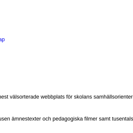
ap
mest välsorterade webbplats för skolans samhällsorienter
a tusen ämnestexter och pedagogiska filmer samt tusenta