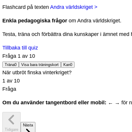
Flashcard
på texten
Andra världskriget >
Enkla pedagogiska frågor
om
Andra världskriget
.
Testa, träna och förbättra dina kunskaper i ämnet med h
Tillbaka till quiz
Fråga
1
av
10
Träna
0
Visa bara träningskort
Kan
0
När utbröt finska vinterkriget?
1
av
10
Fråga
Om du använder tangentbord eller mobil:
← → för na
Nästa
Tidigare