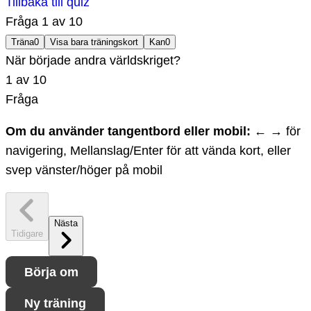
Tillbaka till quiz
Fråga
1
av
10
Träna
0
Visa bara träningskort
Kan
0
När började andra världskriget?
1
av
10
Fråga
Om du använder tangentbord eller mobil:
← → för
navigering, Mellanslag/Enter för att vända kort, eller
svep vänster/höger på mobil
Nästa
Tidigare
Börja om
Ny träning