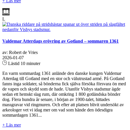
+ Läs mer
L
Valdemar Atterdags erövring av Gotland – sommaren 1361
av: Robert de Vries
2026-01-07
Lästid 10 minuter
En varm sommardag 1361 anlände den danske kungen Valdemar
Atterdag till Gotland med en stor och välutrustad armé. På Gotland
fanns inga soldater, så bönderna fick själva försöka försvara ön med
de vapen och skydd som de hade. Utanför Visbys stadsmur ägde
sedan ett hemskt slag rum, där omkring 1 800 gotländska bönder
dog. Flera hundra år senare, i början av 1900-talet, hittades
massgravar vid ringmuren. Och efter att platsen blivit undersökt av
arkeologer vet vi idag mer om vad som hände den ödesdigra
sommardagen 1361...
+ Läs mer