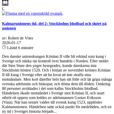
L
Kalmarunionens tid, del 2: Stockholms blodbad och slutet på
unionen
av: Robert de Vries
2026-01-17
Lästid 6 minuter
Den danske unionskungen Kristian II ville bli erkänd som kung i
Sverige och stärka sin kontroll över handeln i Norden. Efter strider
där Sten Sture den yngre besegrades, kunde danskarna inta
Stockholm hösten 1520. Och i början av november kröntes Kristian
II till kung i Sverige efter att ha lovat att inte straffa sina
motståndare. Men kort därefter bröt han sitt löfte och lät gripa många
svenska adelsmän och biskopar, och döma dem till döden. Omkring
80 personer avrättades i det som kallas Stockholms blodbad.
Händelsen ökade motståndet i Sverige mot Kristian II, och snart
utbröt ett uppror som leddes av adelsmannen Gustav Eriksson
(Vasa). När han senare valdes till svensk kung 1523, upplöstes
Kalmarunionen. Händelsen satte också punkt för medeltiden, och en
ny tid i Sveriges historia började...