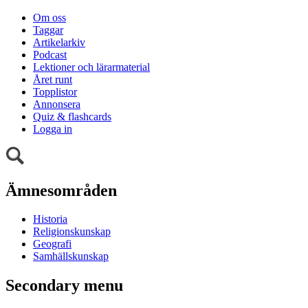
Om oss
Taggar
Artikelarkiv
Podcast
Lektioner och lärarmaterial
Året runt
Topplistor
Annonsera
Quiz & flashcards
Logga in
Ämnesområden
Historia
Religionskunskap
Geografi
Samhällskunskap
Secondary menu