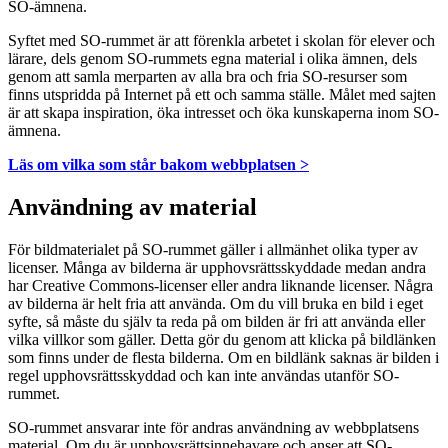
SO-ämnena.
Syftet med SO-rummet är att förenkla arbetet i skolan för elever och
lärare, dels genom SO-rummets egna material i olika ämnen, dels
genom att samla merparten av alla bra och fria SO-resurser som
finns utspridda på Internet på ett och samma ställe. Målet med sajten
är att skapa inspiration, öka intresset och öka kunskaperna inom SO-
ämnena.
Läs om vilka som står bakom webbplatsen >
Användning av material
För bildmaterialet på SO-rummet gäller i allmänhet olika typer av
licenser. Många av bilderna är upphovsrättsskyddade medan andra
har Creative Commons-licenser eller andra liknande licenser. Några
av bilderna är helt fria att använda. Om du vill bruka en bild i eget
syfte, så måste du själv ta reda på om bilden är fri att använda eller
vilka villkor som gäller. Detta gör du genom att klicka på bildlänken
som finns under de flesta bilderna. Om en bildlänk saknas är bilden i
regel upphovsrättsskyddad och kan inte användas utanför SO-
rummet.
SO-rummet ansvarar inte för andras användning av webbplatsens
material. Om du är upphovsrättsinnehavare och anser att SO-