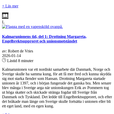
+ Läs mer
L
Kalmarunionens tid, del 1: Drottning Margareta,
Engelbrektsupproret och unionsmotståndet
av: Robert de Vries
2026-01-14
Lästid 8 minuter
Kalmarunionen var ett nordiskt samarbete där Danmark, Norge och
Sverige skulle ha samma kung, för att få mer fred och kunna skydda
sig mot starka fiender som Hansan. Drottning Margareta startade
unionen år 1397, och i början fungerade det ganska bra. Men senare
blev många i Sverige arga när unionskungen Erik av Pommern tog
ut höga skatter och skickade stränga fogdar till Sverige från
Danmark och Tyskland. Det ledde till Engelbrektsupproret, och efter
det bråkade man länge om Sverige skulle fortsätta i unionen eller bli
ett eget land, med en egen kung.