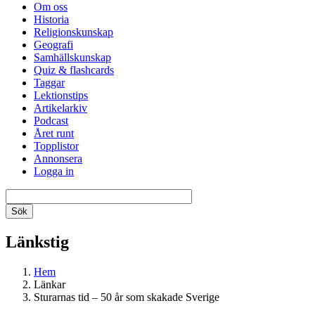
Om oss
Historia
Religionskunskap
Geografi
Samhällskunskap
Quiz & flashcards
Taggar
Lektionstips
Artikelarkiv
Podcast
Året runt
Topplistor
Annonsera
Logga in
Länkstig
Hem
Länkar
Sturarnas tid – 50 år som skakade Sverige