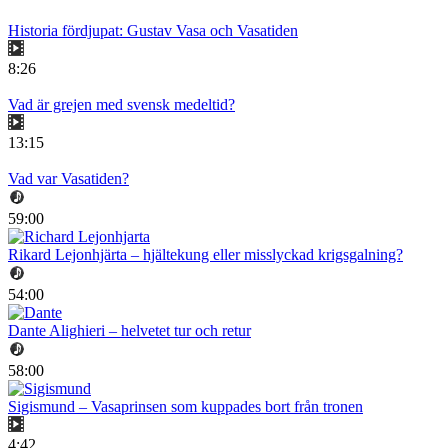
Historia fördjupat: Gustav Vasa och Vasatiden
8:26
Vad är grejen med svensk medeltid?
13:15
Vad var Vasatiden?
59:00
Rikard Lejonhjärta – hjältekung eller misslyckad krigsgalning?
54:00
Dante Alighieri – helvetet tur och retur
58:00
Sigismund – Vasaprinsen som kuppades bort från tronen
4:42