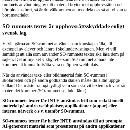
rummets användning av ditt material bryter mot upphovsrätten och
bör plockas bort, så är du välkommen att meddela oss så att vi kan ta
bort materialet.
SO-rummets texter är upphovsrättsskyddade enligt
svensk lag
Vi vill gärna att SO-rummet används som kunskapskälla, till
exempel av elever och lärare i skolundervisningen. Men vi vill
samtidigt att alla som använder SO-rummets texter ska läsa dem på
sajten. Det är mycket viktigt eftersom SO-rummet annars inte
kommer att kunna fortsätta vara en öppen webbplats.
När du använder text- eller bildmaterial från SO-rummet i
skolarbeten och på andra godkända ställen måste du alltid uppge
källan! Det måste framgå tydligt vem som skrivit texten och varifrån
materialet kommer (SO-rummet.se, inkl. länk).
SO-rummets texter får INTE användas fritt som redaktionellt
material på andra webbplatser, applikationer (appar) eller
interna nätverk o.s.v. utanför SO-rummet.
SO-rummets texter får heller INTE användas till att prompta
AI-genererat material som presenteras på andra applikationer