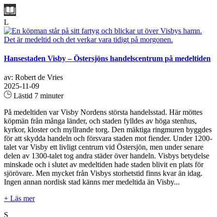
L
Hansestaden Visby – Östersjöns handelscentrum på medeltiden
av: Robert de Vries
2025-11-09
Lästid 7 minuter
På medeltiden var Visby Nordens största handelsstad. Här möttes
köpmän från många länder, och staden fylldes av höga stenhus,
kyrkor, kloster och myllrande torg. Den mäktiga ringmuren byggdes
för att skydda handeln och försvara staden mot fiender. Under 1200-
talet var Visby ett livligt centrum vid Östersjön, men under senare
delen av 1300-talet tog andra städer över handeln. Visbys betydelse
minskade och i slutet av medeltiden hade staden blivit en plats för
sjörövare. Men mycket från Visbys storhetstid finns kvar än idag.
Ingen annan nordisk stad känns mer medeltida än Visby...
+ Läs mer
S