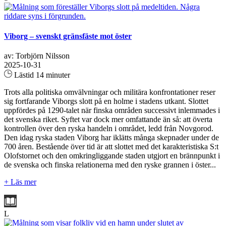
Viborg – svenskt gränsfäste mot öster
av: Torbjörn Nilsson
2025-10-31
Lästid 14 minuter
Trots alla politiska omvälvningar och militära konfrontationer reser
sig fortfarande Viborgs slott på en holme i stadens utkant. Slottet
uppfördes på 1290-talet när finska områden successivt inlemmades i
det svenska riket. Syftet var dock mer omfattande än så: att överta
kontrollen över den ryska handeln i området, ledd från Novgorod.
Den idag ryska staden Viborg har iklätts många skepnader under de
700 åren. Bestående över tid är att slottet med det karakteristiska S:t
Olofstornet och den omkringliggande staden utgjort en brännpunkt i
de svenska och finska relationerna med den ryske grannen i öster...
+ Läs mer
L