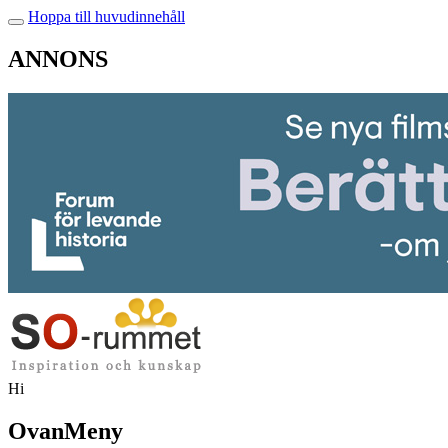
Hoppa till huvudinnehåll
ANNONS
Hi
OvanMeny