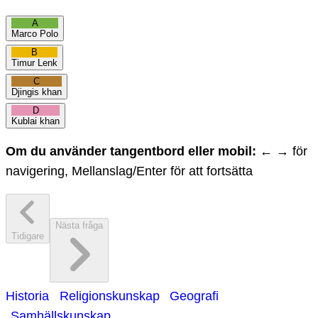
A
Marco Polo
B
Timur Lenk
C
Djingis khan
D
Kublai khan
Om du använder tangentbord eller mobil:
← → för
navigering, Mellanslag/Enter för att fortsätta
Nästa fråga
Tidigare
Historia
Religionskunskap
Geografi
Samhällskunskap