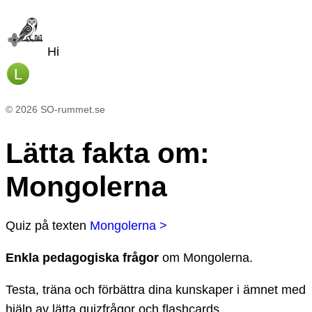
Hi
L
©
2026
SO-rummet.se
Lätta fakta om
:
Mongolerna
Quiz
på texten
Mongolerna >
Enkla pedagogiska frågor
om
Mongolerna
.
Testa, träna och förbättra dina kunskaper i ämnet med
hjälp av lätta quizfrågor och flashcards.