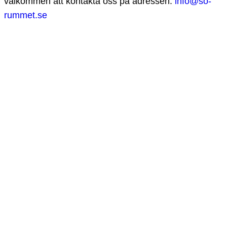
välkommen att kontakta oss på adressen:
info@so-
rummet.se