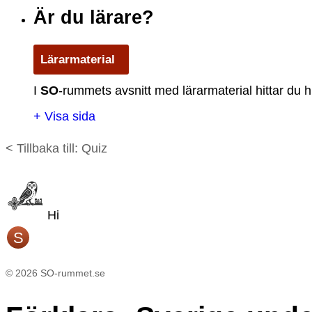
Är du lärare?
Lärarmaterial
I
S
O
-rummets avsnitt med lärarmaterial hittar du h
+ Visa sida
< Tillbaka till: Quiz
Hi
S
©
2026
SO-rummet.se