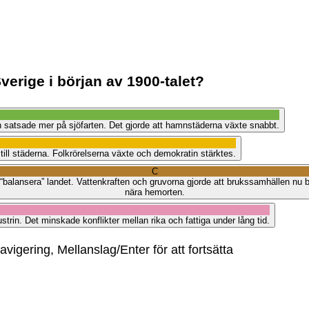
verige i början av 1900-talet?
ch satsade mer på sjöfarten. Det gjorde att hamnstäderna växte snabbt.
ill städerna. Folkrörelserna växte och demokratin stärktes.
C
t “balansera” landet. Vattenkraften och gruvorna gjorde att brukssamhällen nu
nära hemorten.
strin. Det minskade konflikter mellan rika och fattiga under lång tid.
vigering, Mellanslag/Enter för att fortsätta