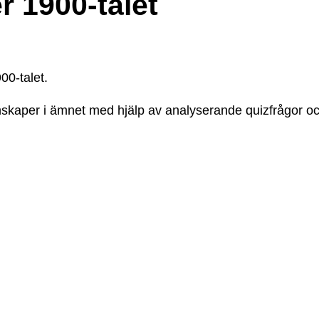
r 1900-talet
00-talet
.
unskaper i ämnet med hjälp av analyserande quizfrågor oc