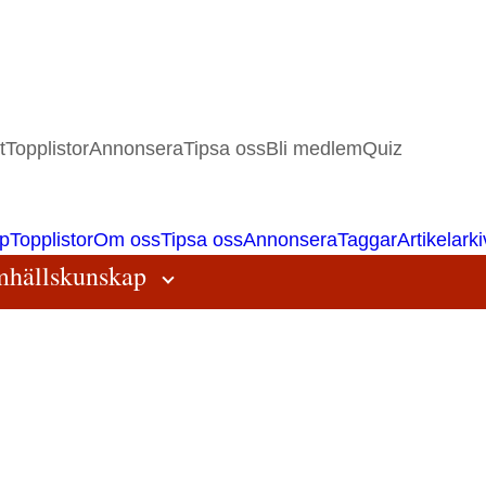
t
Topplistor
Annonsera
Tipsa oss
Bli medlem
Quiz
p
Topplistor
Om oss
Tipsa oss
Annonsera
Taggar
Artikelarki
hällskunskap