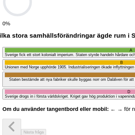
0
%
ilka stora samhällsförändringar ägde rum i S
A
Sverige fick ett stort kolonialt imperium. Staten styrde handeln hårdare o
B
Unionen med Norge upphörde 1905. Industrialiseringen ökade inflyttningen t
Staten bestämde att nya fabriker skulle byggas norr om Dalälven för at
D
Sverige drogs in i första världskriget. Kriget gav hög produktion i vapenindu
Om du använder tangentbord eller mobil:
← → för na
Nästa fråga