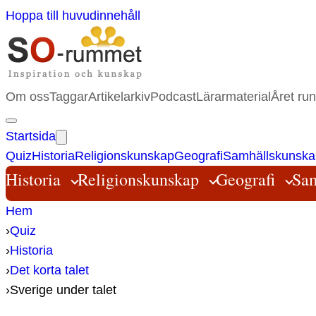
Hoppa till huvudinnehåll
Om oss
Taggar
Artikelarkiv
Podcast
Lärarmaterial
Året run
Startsida
Quiz
Historia
Religionskunskap
Geografi
Samhällskunska
Historia
Religionskunskap
Geografi
Sam
Hem
›
Quiz
›
Historia
›
Det korta talet
›
Sverige under talet