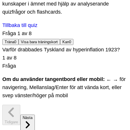
kunskaper i ämnet med hjälp av analyserande
quizfrågor och flashcards.
Tillbaka till quiz
Fråga
1
av
8
Träna
0
Visa bara träningskort
Kan
0
Varför drabbades Tyskland av hyperinflation 1923?
1
av
8
Fråga
Om du använder tangentbord eller mobil:
← → för
navigering, Mellanslag/Enter för att vända kort, eller
svep vänster/höger på mobil
Nästa
Tidigare