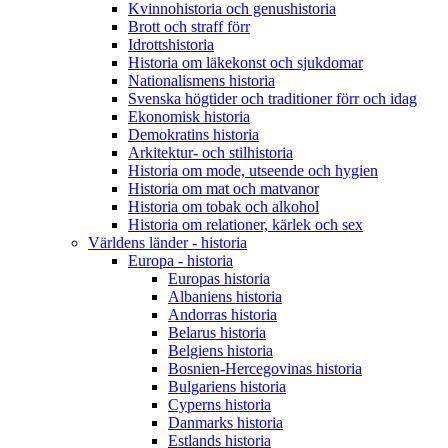
Kvinnohistoria och genushistoria
Brott och straff förr
Idrottshistoria
Historia om läkekonst och sjukdomar
Nationalismens historia
Svenska högtider och traditioner förr och idag
Ekonomisk historia
Demokratins historia
Arkitektur- och stilhistoria
Historia om mode, utseende och hygien
Historia om mat och matvanor
Historia om tobak och alkohol
Historia om relationer, kärlek och sex
Världens länder - historia
Europa - historia
Europas historia
Albaniens historia
Andorras historia
Belarus historia
Belgiens historia
Bosnien-Hercegovinas historia
Bulgariens historia
Cyperns historia
Danmarks historia
Estlands historia