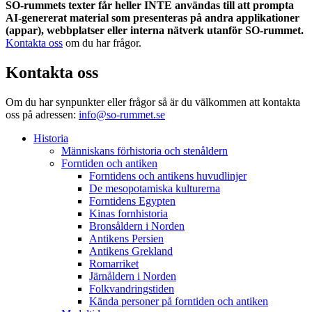
SO-rummets texter får heller INTE användas till att prompta
AI-genererat material som presenteras på andra applikationer
(appar), webbplatser eller interna nätverk utanför SO-rummet.
Kontakta oss
om du har frågor.
Kontakta oss
Om du har synpunkter eller frågor så är du välkommen att kontakta
oss på adressen:
info@so-rummet.se
Historia
Människans förhistoria och stenåldern
Forntiden och antiken
Forntidens och antikens huvudlinjer
De mesopotamiska kulturerna
Forntidens Egypten
Kinas fornhistoria
Bronsåldern i Norden
Antikens Persien
Antikens Grekland
Romarriket
Järnåldern i Norden
Folkvandringstiden
Kända personer på forntiden och antiken