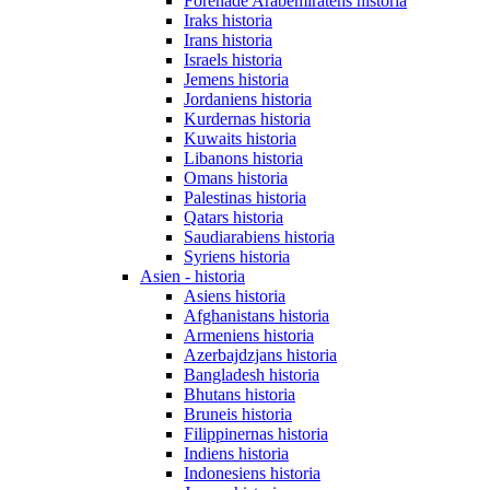
Förenade Arabemiratens historia
Iraks historia
Irans historia
Israels historia
Jemens historia
Jordaniens historia
Kurdernas historia
Kuwaits historia
Libanons historia
Omans historia
Palestinas historia
Qatars historia
Saudiarabiens historia
Syriens historia
Asien - historia
Asiens historia
Afghanistans historia
Armeniens historia
Azerbajdzjans historia
Bangladesh historia
Bhutans historia
Bruneis historia
Filippinernas historia
Indiens historia
Indonesiens historia