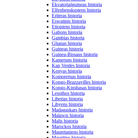
Ekvatorialguineas historia
Elfenbenskustens historia
Eritreas historia
Eswatinis historia
Etiopiens historia
Gabons historia
Gambias historia
Ghanas historia
Guineas historia
Guinea-Bissaus historia
Kameruns historia
Kap Verdes historia
Kenyas historia
Komorernas historia
Kongo-Brazzavilles historia
Kongo-Kinshasas historia
Lesothos historia
Liberias historia
Libyens historia
Madagaskars historia
Malawis historia
Malis historia
Marockos historia
Mauretaniens historia
Mauritius historia