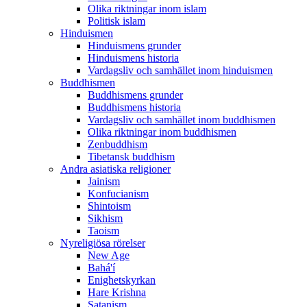
Olika riktningar inom islam
Politisk islam
Hinduismen
Hinduismens grunder
Hinduismens historia
Vardagsliv och samhället inom hinduismen
Buddhismen
Buddhismens grunder
Buddhismens historia
Vardagsliv och samhället inom buddhismen
Olika riktningar inom buddhismen
Zenbuddhism
Tibetansk buddhism
Andra asiatiska religioner
Jainism
Konfucianism
Shintoism
Sikhism
Taoism
Nyreligiösa rörelser
New Age
Bahá'í
Enighetskyrkan
Hare Krishna
Satanism