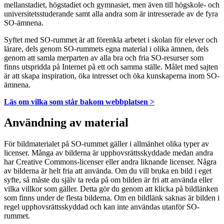
mellanstadiet, högstadiet och gymnasiet, men även till högskole- och
universitetsstuderande samt alla andra som är intresserade av de fyra
SO-ämnena.
Syftet med SO-rummet är att förenkla arbetet i skolan för elever och
lärare, dels genom SO-rummets egna material i olika ämnen, dels
genom att samla merparten av alla bra och fria SO-resurser som
finns utspridda på Internet på ett och samma ställe. Målet med sajten
är att skapa inspiration, öka intresset och öka kunskaperna inom SO-
ämnena.
Läs om vilka som står bakom webbplatsen >
Användning av material
För bildmaterialet på SO-rummet gäller i allmänhet olika typer av
licenser. Många av bilderna är upphovsrättsskyddade medan andra
har Creative Commons-licenser eller andra liknande licenser. Några
av bilderna är helt fria att använda. Om du vill bruka en bild i eget
syfte, så måste du själv ta reda på om bilden är fri att använda eller
vilka villkor som gäller. Detta gör du genom att klicka på bildlänken
som finns under de flesta bilderna. Om en bildlänk saknas är bilden i
regel upphovsrättsskyddad och kan inte användas utanför SO-
rummet.