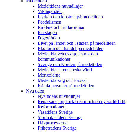
Medeltiden
Medeltidens huvudlinjer
Vikingatiden
Kyrkan och klostren på medeltiden
Feodalismen
Riddare och riddarordnar
Korstågen
Digerdöden
Livet på landet och i staden på medeltiden
Ekonomi och handel på medeltiden
Medeltida vetenskap, teknik och
kommunikationer
Sverige och Norden på medeltiden
Medeltidens muslimska värld
Mongolerna
Medeltida krig och försvar
Kända personer på medeltiden
Nya tiden
Nya tidens huvudlinjer
Renässans, upptäcktsresor och en ny världsbild
Reformationen
Vasatidens Sverige
Stormaktstidens Sverige
Häxprocesserna
Frihetstidens Sverige