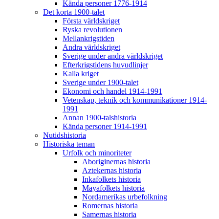
Kända personer 1776-1914
Det korta 1900-talet
Första världskriget
Ryska revolutionen
Mellankrigstiden
Andra världskriget
Sverige under andra världskriget
Efterkrigstidens huvudlinjer
Kalla kriget
Sverige under 1900-talet
Ekonomi och handel 1914-1991
Vetenskap, teknik och kommunikationer 1914-
1991
Annan 1900-talshistoria
Kända personer 1914-1991
Nutidshistoria
Historiska teman
Urfolk och minoriteter
Aboriginernas historia
Aztekernas historia
Inkafolkets historia
Mayafolkets historia
Nordamerikas urbefolkning
Romernas historia
Samernas historia