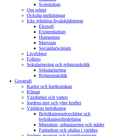
Scientologi
Om sekter
Ockulta inriktningar
Icke religiösa livsåskådningar
Ekosofi
Existentialism
Humanism
Marxism
Socialdarwinism
Livsfrågor
Folktro
Sekularisering och religionskritik
Sekularisering
Religionskritik
Geografi
Kartor och kartkunskap
Klimat
Växtlighet och vatten
Jordens inre och yttre krafter
Världens befolkning
Befolkningsutveckling och
befolkningsfördelning
Migration, urbanisering och städer
Fattigdom och ohälsa i världen
Jordens resurser och handelsmönster