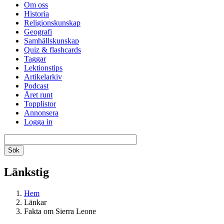
Om oss
Historia
Religionskunskap
Geografi
Samhällskunskap
Quiz & flashcards
Taggar
Lektionstips
Artikelarkiv
Podcast
Året runt
Topplistor
Annonsera
Logga in
Länkstig
Hem
Länkar
Fakta om Sierra Leone