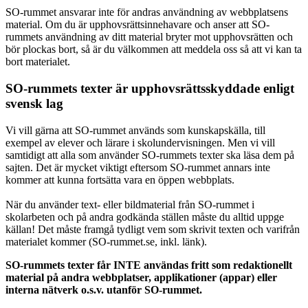
SO-rummet ansvarar inte för andras användning av webbplatsens
material. Om du är upphovsrättsinnehavare och anser att SO-
rummets användning av ditt material bryter mot upphovsrätten och
bör plockas bort, så är du välkommen att meddela oss så att vi kan ta
bort materialet.
SO-rummets texter är upphovsrättsskyddade enligt
svensk lag
Vi vill gärna att SO-rummet används som kunskapskälla, till
exempel av elever och lärare i skolundervisningen. Men vi vill
samtidigt att alla som använder SO-rummets texter ska läsa dem på
sajten. Det är mycket viktigt eftersom SO-rummet annars inte
kommer att kunna fortsätta vara en öppen webbplats.
När du använder text- eller bildmaterial från SO-rummet i
skolarbeten och på andra godkända ställen måste du alltid uppge
källan! Det måste framgå tydligt vem som skrivit texten och varifrån
materialet kommer (SO-rummet.se, inkl. länk).
SO-rummets texter får INTE användas fritt som redaktionellt
material på andra webbplatser, applikationer (appar) eller
interna nätverk o.s.v. utanför SO-rummet.