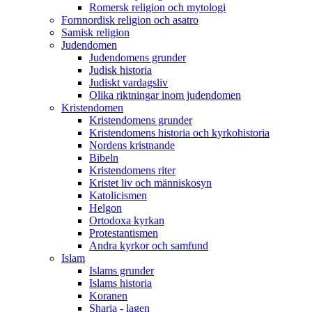
Romersk religion och mytologi
Fornnordisk religion och asatro
Samisk religion
Judendomen
Judendomens grunder
Judisk historia
Judiskt vardagsliv
Olika riktningar inom judendomen
Kristendomen
Kristendomens grunder
Kristendomens historia och kyrkohistoria
Nordens kristnande
Bibeln
Kristendomens riter
Kristet liv och människosyn
Katolicismen
Helgon
Ortodoxa kyrkan
Protestantismen
Andra kyrkor och samfund
Islam
Islams grunder
Islams historia
Koranen
Sharia - lagen