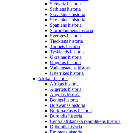
Schweiz historia
Serbiens historia
Slovakiens historia
Sloveniens historia
Spaniens historia
Storbritanniens historia
Sveriges historia
Tjeckiens historia
Turkiets historia
Tysklands historia
Ukrainas historia
Ungerns historia
Vatikanstatens historia
Österrikes historia
Afrika - historia
Afrikas historia
Algeriets historia
Angolas historia
Benins historia
Botswanas historia
Burkina Fasos historia
Burundis historia
Centralafrikanska republikens historia
Djiboutis historia
Egyptens historia