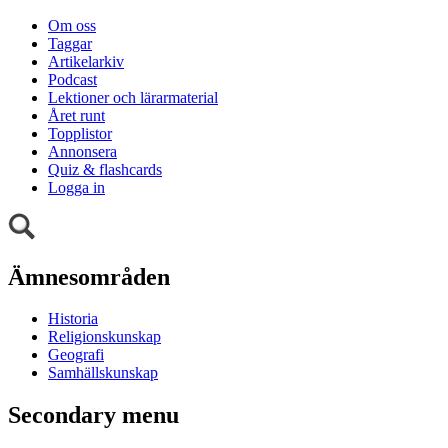
Om oss
Taggar
Artikelarkiv
Podcast
Lektioner och lärarmaterial
Året runt
Topplistor
Annonsera
Quiz & flashcards
Logga in
Ämnesområden
Historia
Religionskunskap
Geografi
Samhällskunskap
Secondary menu