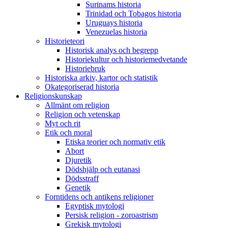
Surinams historia
Trinidad och Tobagos historia
Uruguays historia
Venezuelas historia
Historieteori
Historisk analys och begrepp
Historiekultur och historiemedvetande
Historiebruk
Historiska arkiv, kartor och statistik
Okategoriserad historia
Religionskunskap
Allmänt om religion
Religion och vetenskap
Myt och rit
Etik och moral
Etiska teorier och normativ etik
Abort
Djuretik
Dödshjälp och eutanasi
Dödsstraff
Genetik
Forntidens och antikens religioner
Egyptisk mytologi
Persisk religion - zoroastrism
Grekisk mytologi