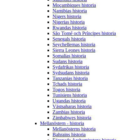
Moçambiques historia
Namibias historia
Nigers historia
Nigerias historia
Rwandas historia
São Tomé och Príncipes historia
Senegals historia
Seychellernas historia
Sierra Leones historia
Somalias historia
Sudans historia
Sydafrikas historia
Sydsudans historia
Tanzanias historia
Tchads historia
Togos historia
Tunisiens historia
Ugandas historia
Västsaharas historia
Zambias historia
Zimbabwes historia
Mellanöstern - historia
Mellanösterns historia
Bahrains historia